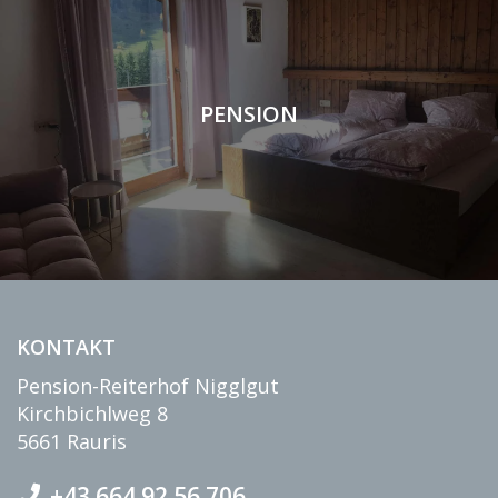
PENSION
KONTAKT
Pension-Reiterhof Nigglgut
Kirchbichlweg 8
5661 Rauris
+43 664 92 56 706